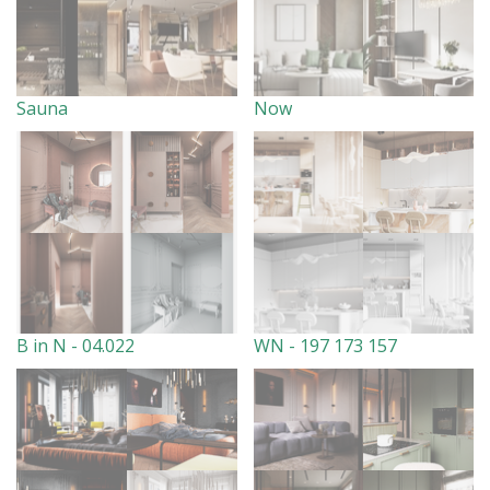
Sauna
Now
B in N - 04.022
WN - 197 173 157