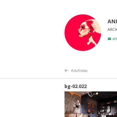
AN
ARCH
an
Альбомы
bg-02.022